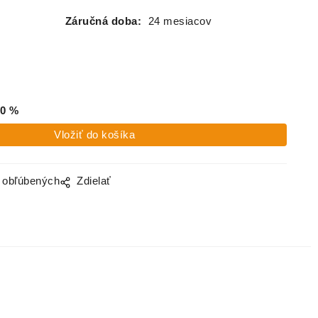
Záručná doba:
24 mesiacov
0
%
o obľúbených
Zdielať