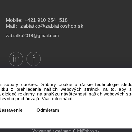
Mobile:
+421 910 254 518
Mail: zabiatko@zabiatkoshop.sk
zabiatko2019@gmail.com
a súbory cookies. Súbory cookie a ďalšie technológie sle
žitku z prehliadania našich webových stránok na to, aby 
 cielené reklamy, na analýzu návštevnosti našich webových st
števníci prichádzajú.
Viac informácií
Copyright © 20xx My-Shop.com, All rights reserved
Nastavenie
Odmietam
Vytvorené systémom ClickEshop.sk