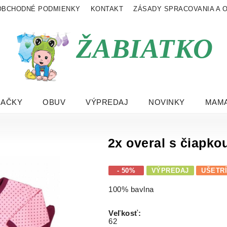
OBCHODNÉ PODMIENKY
KONTAKT
ZÁSADY SPRACOVANIA A 
ŽABIATKO
RAČKY
OBUV
VÝPREDAJ
NOVINKY
MAMA
2x overal s čiapkou
- 50%
VÝPREDAJ
UŠETR
100% bavlna
Veľkosť
:
62