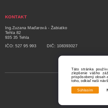
KONTAKT
Ing.Zuzana Maďarová - Žabiatko
Tehla 82
935 35 Tehla
IČO: 527 95 993 DIČ: 108393027
Táto stránka použív
zlepšenie vášho zá
prispôsobený obsah a
toho, odkiaľ naši náv
Súhlasím