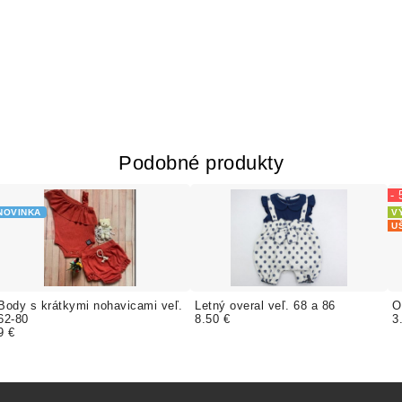
Podobné produkty
-
NOVINKA
V
U
Body s krátkymi nohavicami veľ.
Letný overal veľ. 68 a 86
O
62-80
8.50 €
3
9 €