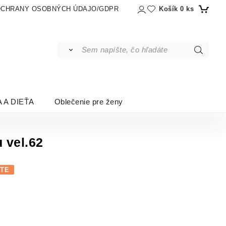
Košík
0
ks
OCHRANY OSOBNÝCH ÚDAJO/GDPR
 A DIEŤA
Oblečenie pre ženy
 vel.62
ÍTE