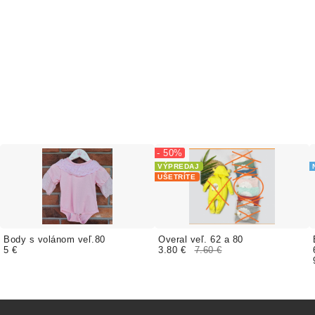
- 50%
VÝPREDAJ
UŠETRÍTE
Body s volánom veľ.80
Overal veľ. 62 a 80
5 €
3.80 €
7.60 €