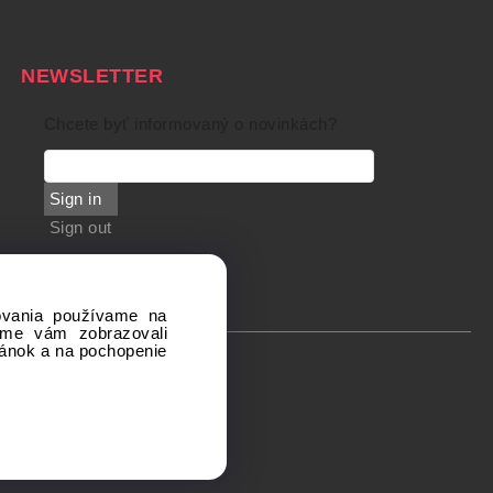
NEWSLETTER
Chcete byť informovaný o novinkách?
Sign in
Sign out
dovania používame na
sme vám zobrazovali
ránok a na pochopenie