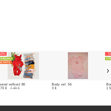
 50%
- 
ÝPREDAJ
VÝ
ŠETRÍTE
veral veľkosť 80
Body veľ. 56
Bo
.70 €
7.40 €
3 €
1.