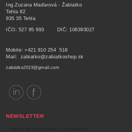
Ing.Zuzana Maďarová - Žabiatko
Tehla 82
935 35 Tehla
IČO: 527 95 993 DIČ: 108393027
Mobile:
+421 910 254 518
Mail: zabiatko@zabiatkoshop.sk
zabiatko2019@gmail.com
NEWSLETTER
Chcete byť informovaný o novinkách?