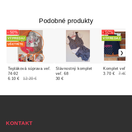
Podobné produkty
- 50%
- 50%
VÝPREDAJ
VÝPREDAJ
UŠETRÍTE
Tepláková súprava veľ.
Slávnostný komplet
Komplet veľ.74
74-92
veľ. 68
3.70 €
7.40 €
6.10 €
12.20 €
30 €
KONTAKT