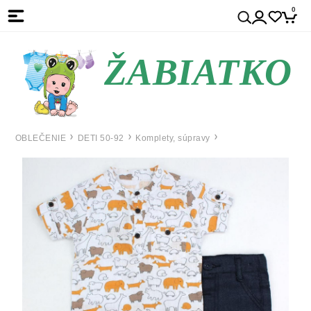
0
ŽABIATKO
OBLEČENIE
DETI 50-92
Komplety, súpravy