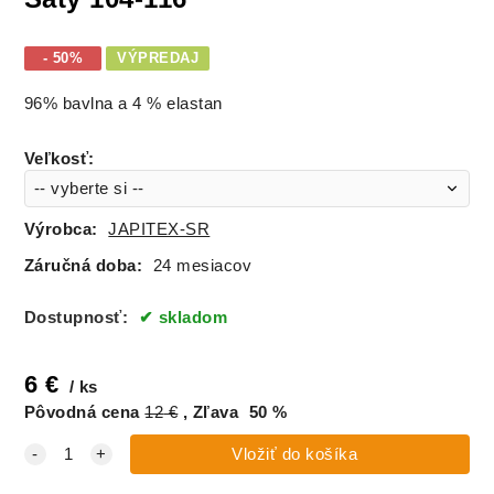
- 50%
VÝPREDAJ
96% bavlna a 4 % elastan
Veľkosť
:
Výrobca:
JAPITEX-SR
Záručná doba:
24 mesiacov
Dostupnosť:
skladom
6
€
ks
Pôvodná cena
12
€
Zľava
50
%