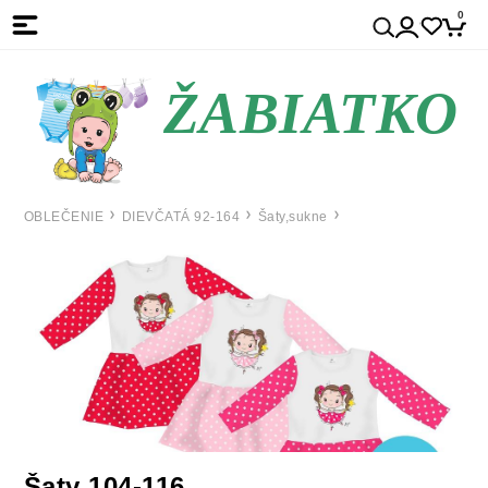
0
ŽABIATKO
OBLEČENIE
DIEVČATÁ 92-164
Šaty,sukne
Šaty 104-116