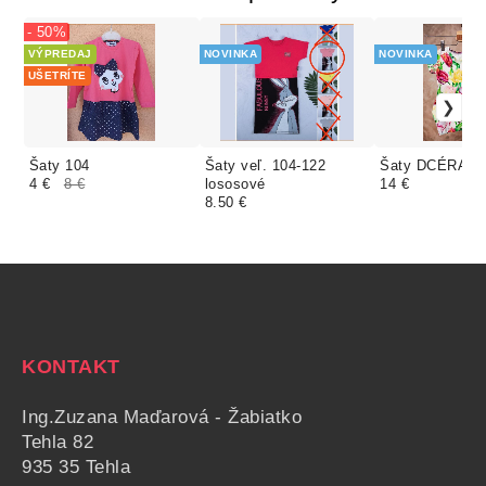
- 50%
VÝPREDAJ
NOVINKA
NOVINKA
UŠETRÍTE
Šaty 104
Šaty veľ. 104-122
Šaty DCÉRA ve
4 €
8 €
lososové
14 €
8.50 €
KONTAKT
Ing.Zuzana Maďarová - Žabiatko
Tehla 82
935 35 Tehla