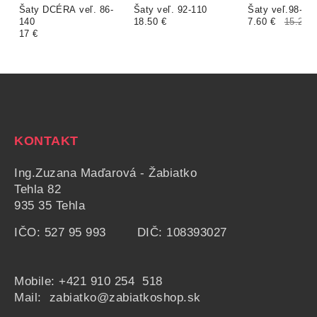
Šaty DCÉRA veľ. 86-
Šaty veľ. 92-110
Šaty veľ.98-14
140
18.50 €
7.60 €
15.20 
17 €
KONTAKT
Ing.Zuzana Maďarová - Žabiatko
Tehla 82
935 35 Tehla
IČO: 527 95 993 DIČ: 108393027
Mobile:
+421 910 254 518
Mail: zabiatko@zabiatkoshop.sk