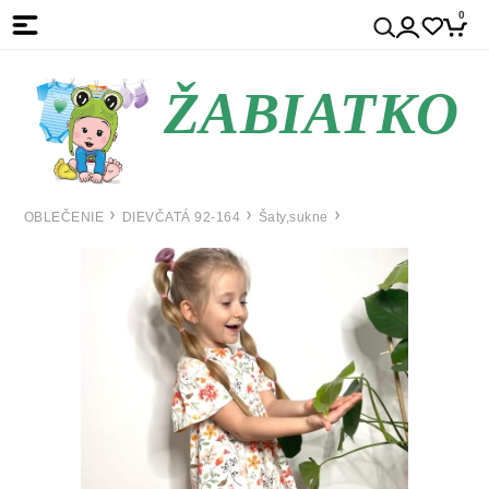
0
ŽABIATKO
OBLEČENIE
DIEVČATÁ 92-164
Šaty,sukne