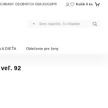
Košík
0
ks
OCHRANY OSOBNÝCH ÚDAJO/GDPR
 A DIEŤA
Oblečenie pre ženy
veľ. 92