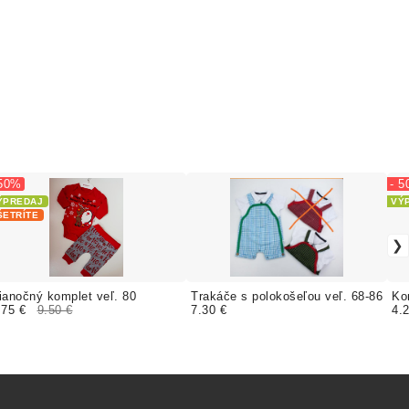
 50%
- 
ÝPREDAJ
VÝ
ŠETRÍTE
ianočný komplet veľ. 80
Trakáče s polokošeľou veľ. 68-86
Ko
.75 €
9.50 €
7.30 €
4.