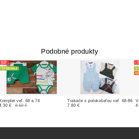
Podobné produkty
- 50%
-
VÝPREDAJ
V
U
Komplet veľ. 68 a 74
Trakáče s polokošeľou veľ. 68-86
V
4.30 €
8.60 €
7.80 €
4