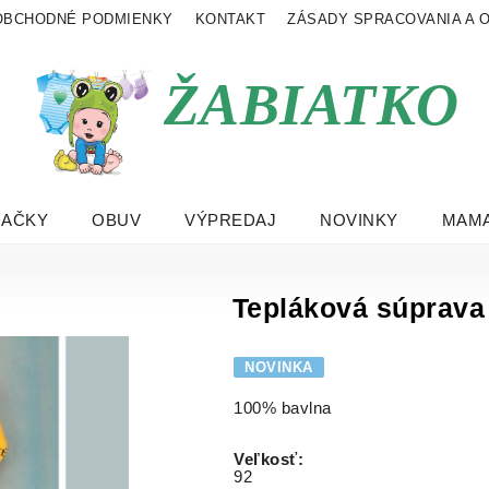
OBCHODNÉ PODMIENKY
KONTAKT
ZÁSADY SPRACOVANIA A 
ŽABIATKO
RAČKY
OBUV
VÝPREDAJ
NOVINKY
MAMA
Tepláková súprava 
NOVINKA
100% bavlna
Veľkosť
:
92