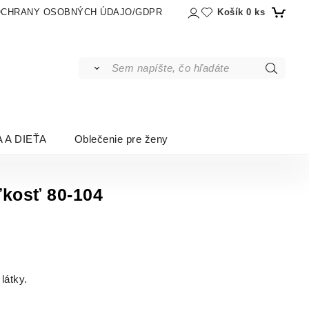
Košík
0
ks
OCHRANY OSOBNÝCH ÚDAJO/GDPR
 A DIEŤA
Oblečenie pre ženy
eľkosť 80-104
látky.