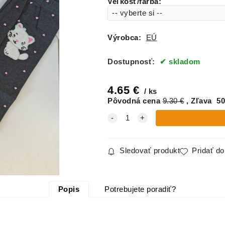
Veľkosť/farba
:
Výrobca:
EÚ
Dostupnosť:
skladom
4.65
€
ks
Pôvodná cena
9.30
€
Zľava
50
Sledovať produkt
Pridať d
Popis
Potrebujete poradiť?