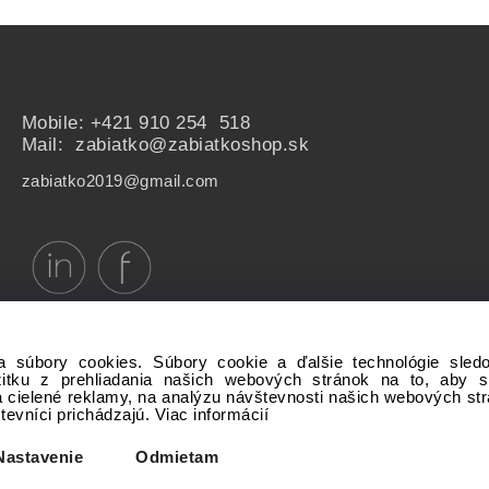
Mobile:
+421 910 254 518
Mail: zabiatko@zabiatkoshop.sk
zabiatko2019@gmail.com
a súbory cookies. Súbory cookie a ďalšie technológie sle
žitku z prehliadania našich webových stránok na to, aby 
 cielené reklamy, na analýzu návštevnosti našich webových st
števníci prichádzajú.
Viac informácií
Copyright © 20xx My-Shop.com, All rights reserved
Nastavenie
Odmietam