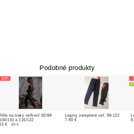
Podobné produkty
- 50%
-
V
Rifle na traky veľkosť 92/98
Legíny zateplené veľ. 98-122
L
104/110 a 116/122
7.80 €
8
15 €
30 €