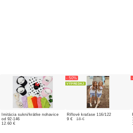
- 50%
VÝPREDAJ
Imitácia sukni/krátke nohavice
Riflové kraťase 116/122
od 92-146
9 €
18 €
12.60 €