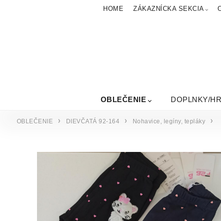
HOME
ZÁKAZNÍCKA SEKCIA
OBLEČENIE
DOPLNKY/H
OBLEČENIE
DIEVČATÁ 92-164
Nohavice, legíny, tepláky