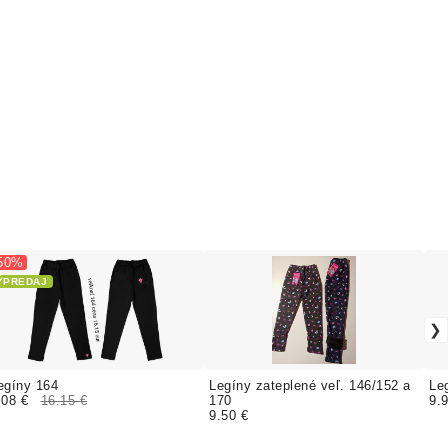
 50%
ÝPREDAJ
egíny 164
Legíny zateplené veľ. 146/152 a
Le
.08 €
16.15 €
170
9.
9.50 €