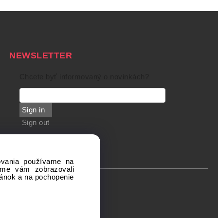
NEWSLETTER
Chcete byť informovaný o novinkách?
Sign in
Sign out
dovania používame na
sme vám zobrazovali
ránok a na pochopenie