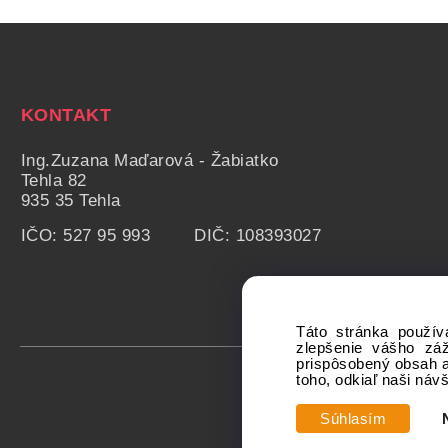
KONTAKT
Ing.Zuzana Maďarová - Žabiatko
Tehla 82
935 35 Tehla
IČO: 527 95 993 DIČ: 108393027
Táto stránka použív
zlepšenie vášho zá
prispôsobený obsah a
toho, odkiaľ naši náv
Súhlasím