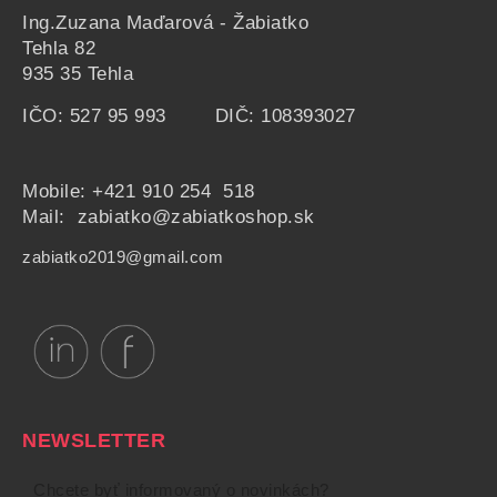
Ing.Zuzana Maďarová - Žabiatko
Tehla 82
935 35 Tehla
IČO: 527 95 993 DIČ: 108393027
Mobile:
+421 910 254 518
Mail: zabiatko@zabiatkoshop.sk
zabiatko2019@gmail.com
NEWSLETTER
Chcete byť informovaný o novinkách?