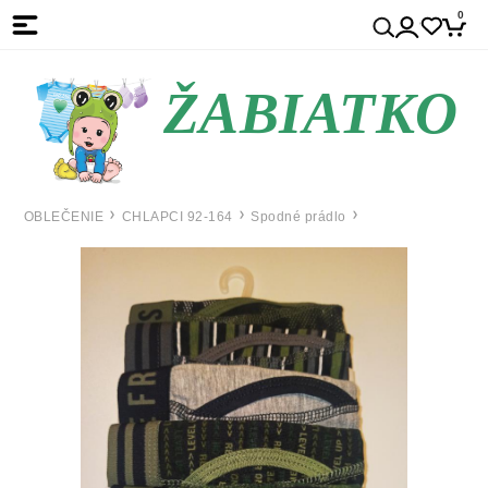
0
ŽABIATKO
OBLEČENIE
CHLAPCI 92-164
Spodné prádlo