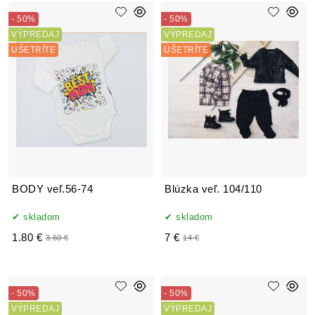
- 50%
- 50%
VÝPREDAJ
VÝPREDAJ
UŠETRÍTE
UŠETRÍTE
BODY veľ.56-74
Blúzka veľ. 104/110
skladom
skladom
1.80 €
7 €
3.60 €
14 €
- 50%
- 50%
VÝPREDAJ
VÝPREDAJ