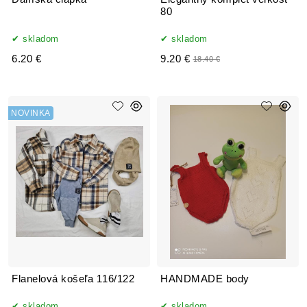
80
skladom
skladom
6.20 €
9.20 €
18.40 €
NOVINKA
Flanelová košeľa 116/122
HANDMADE body
skladom
skladom