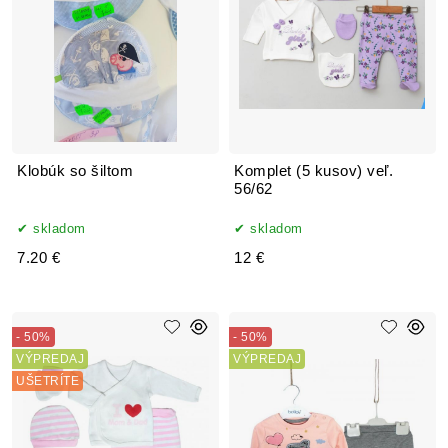
Klobúk so šiltom
Komplet (5 kusov) veľ.
56/62
skladom
skladom
7.20 €
12 €
- 50%
- 50%
VÝPREDAJ
VÝPREDAJ
UŠETRÍTE