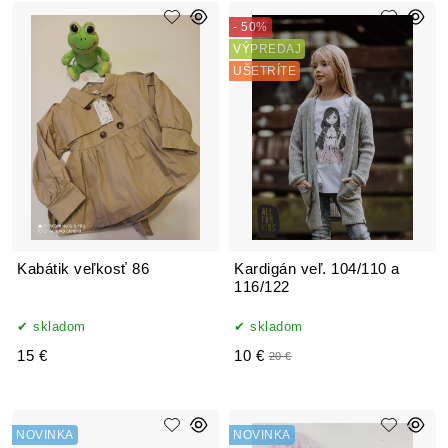
- 50%
VÝPREDAJ
UŠETRÍTE
Kabátik veľkosť 86
Kardigán veľ. 104/110 a
116/122
skladom
skladom
15 €
10 €
20 €
NOVINKA
NOVINKA