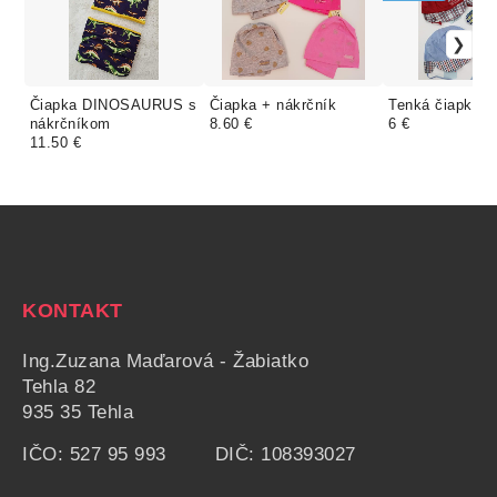
Čiapka DINOSAURUS s
Čiapka + nákrčník
Tenká čiapka s
nákrčníkom
8.60 €
6 €
11.50 €
KONTAKT
Ing.Zuzana Maďarová - Žabiatko
Tehla 82
935 35 Tehla
IČO: 527 95 993 DIČ: 108393027