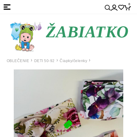
0
ŽABIATKO
OBLEČENIE
DETI 50-92
Čiapky/čelenky