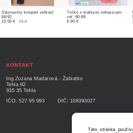
Slávnostný komplet veľkosť
Tričko s krátkymi nohavicami
86/92
veľ. 80-98
10.50 €
21 €
9.90 €
KONTAKT
Ing.Zuzana Maďarová - Žabiatko
Tehla 82
935 35 Tehla
IČO: 527 95 993 DIČ: 108393027
Táto stránka použív