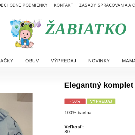
OBCHODNÉ PODMIENKY
KONTAKT
ZÁSADY SPRACOVANIA A 
ŽABIATKO
RAČKY
OBUV
VÝPREDAJ
NOVINKY
MAMA
Elegantný komplet
- 50%
VÝPREDAJ
100% bavlna
Veľkosť
:
80