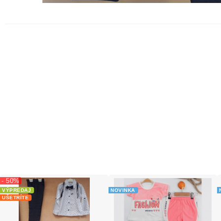
- 50%
VÝPREDAJ
NOVINKA
UŠETRÍTE