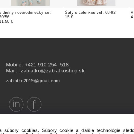
5 dielny novorodenecký set
Šaty s čelenkou veľ. 68-92
V
50/56
15 €
4
11.50 €
Mobile:
+421 910 254 518
Mail: zabiatko@zabiatkoshop.sk
zabiatko2019@gmail.com
a súbory cookies. Súbory cookie a ďalšie technológie sle