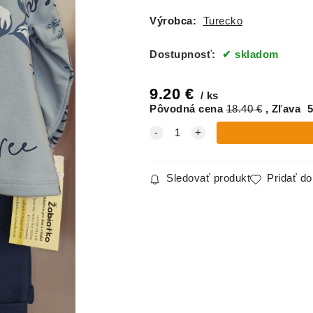
Výrobca:
Turecko
Dostupnosť:
skladom
9.20
€
ks
Pôvodná cena
18.40
€
Zľava
5
Sledovať produkt
Pridať d