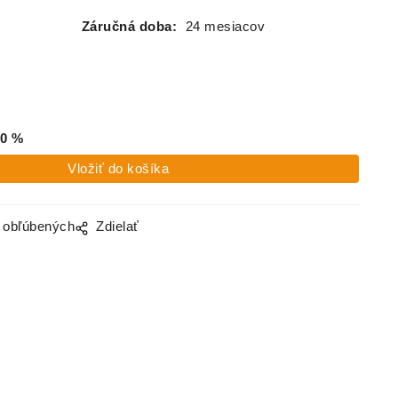
Záručná doba:
24 mesiacov
0
%
o obľúbených
Zdielať