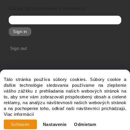
Chcete byť informovaný o novinkách?
Sign in
Sign out
Táto stránka používa súbory cookies. Súbory cookie a
ďalšie technológie sledovania používame na zlepšenie
vášho zážitku z prehliadania našich webových stránok na
to, aby sme vám zobrazovali prispôsobený obsah a cielené
Copyright © 20xx My-Shop.com, All rights reserved
reklamy, na analýzu návštevnosti našich webových stránok
a na pochopenie toho, odkiaľ naši návštevníci prichádzajú.
Viac informácií
Súhlasím
Nastavenie
Odmietam