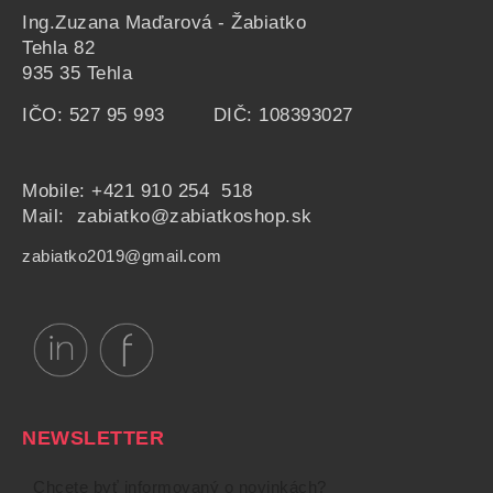
Ing.Zuzana Maďarová - Žabiatko
Tehla 82
935 35 Tehla
IČO: 527 95 993 DIČ: 108393027
Mobile:
+421 910 254 518
Mail: zabiatko@zabiatkoshop.sk
zabiatko2019@gmail.com
NEWSLETTER
Chcete byť informovaný o novinkách?