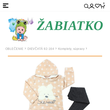
0
ŽABIATKO
OBLEČENIE
DIEVČATÁ 92-164
Komplety, súpravy