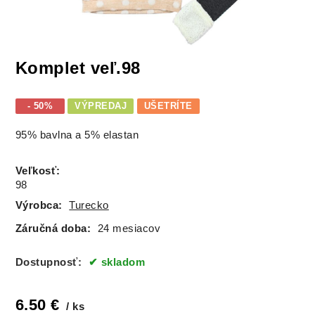
Komplet veľ.98
- 50%
VÝPREDAJ
UŠETRÍTE
95% bavlna a 5% elastan
Veľkosť
:
98
Výrobca:
Turecko
Záručná doba:
24 mesiacov
Dostupnosť:
skladom
6.50
€
ks