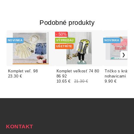
Podobné produkty
- 50%
NOVINKA
VÝPREDAJ
NOVINKA
UŠETRÍTE
Komplet veľ. 98
Komplet veľkosť 74 80
Tričko s krátky
23.30 €
86 92
nohavicami veľ
10.65 €
21.30 €
9.90 €
KONTAKT