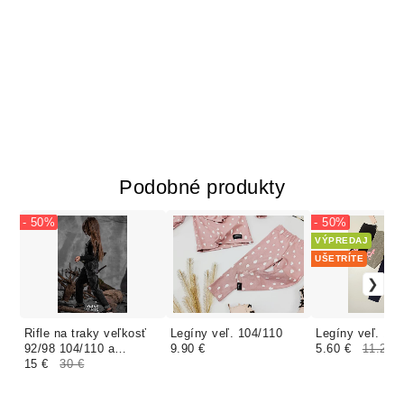
Podobné produkty
- 50%
- 50%
VÝPREDAJ
UŠETRÍTE
Rifle na traky veľkosť
Legíny veľ. 104/110
Legíny veľ. 12
92/98 104/110 a
9.90 €
5.60 €
11.20 
116/122
15 €
30 €