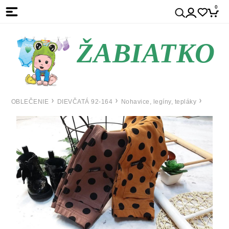
0
ŽABIATKO
OBLEČENIE
DIEVČATÁ 92-164
Nohavice, legíny, tepláky