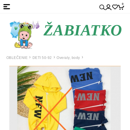
0
ŽABIATKO
OBLEČENIE
DETI 50-92
Overaly, body