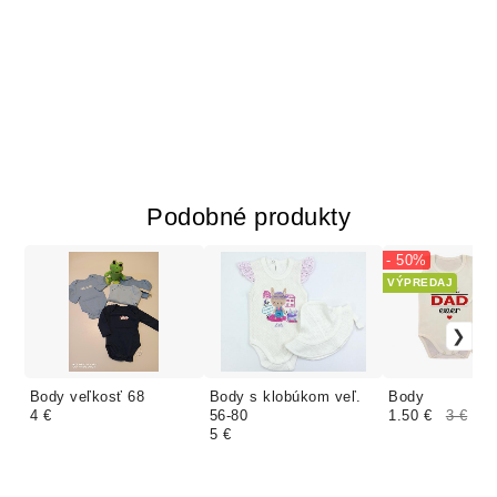
Podobné produkty
- 50%
VÝPREDAJ
Body veľkosť 68
Body s klobúkom veľ.
Body
4 €
56-80
1.50 €
3 €
5 €