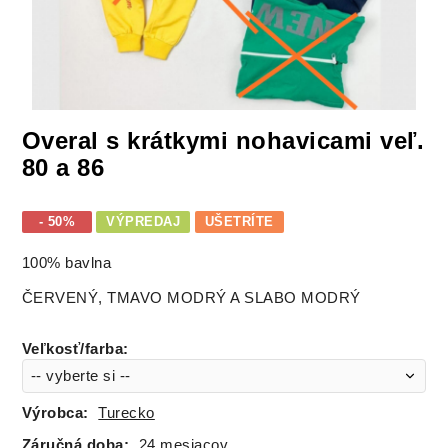
Overal s krátkymi nohavicami veľ.
80 a 86
- 50%
VÝPREDAJ
UŠETRÍTE
100% bavlna
ČERVENÝ, TMAVO MODRÝ A SLABO MODRÝ
Veľkosť/farba
:
Výrobca:
Turecko
Záručná doba:
24 mesiacov