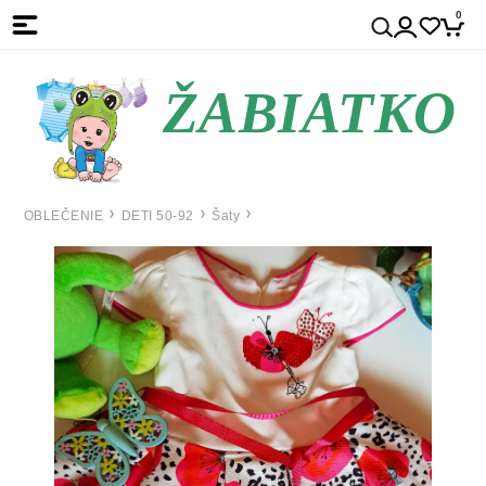
0
ŽABIATKO
OBLEČENIE
DETI 50-92
Šaty