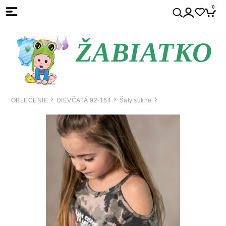
0
ŽABIATKO
OBLEČENIE
DIEVČATÁ 92-164
Šaty,sukne