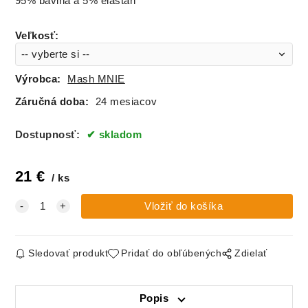
95% bavlna a 5% elastan
Veľkosť
:
Výrobca:
Mash MNIE
Záručná doba:
24 mesiacov
Dostupnosť:
skladom
21
€
ks
Sledovať produkt
Pridať do obľúbených
Zdielať
Popis