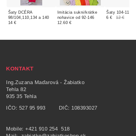
Šaty DCÉRA
Imitácia sukni/krátke
Šaty 104-116
98/104,110,134 a 140
nohavice od 92-146
6 €
12 €
14 €
12.60 €
KONTAKT
Ing.Zuzana Maďarová - Žabiatko
Tehla 82
935 35 Tehla
IČO: 527 95 993 DIČ: 108393027
Mobile:
+421 910 254 518
Mail: zabiatko@zabiatkoshop.sk