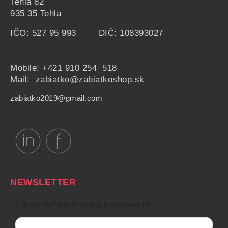
Tehla 82
935 35 Tehla
IČO: 527 95 993 DIČ: 108393027
Mobile:
+421 910 254 518
Mail: zabiatko@zabiatkoshop.sk
zabiatko2019@gmail.com
NEWSLETTER
Chcete byť informovaný o novinkách?