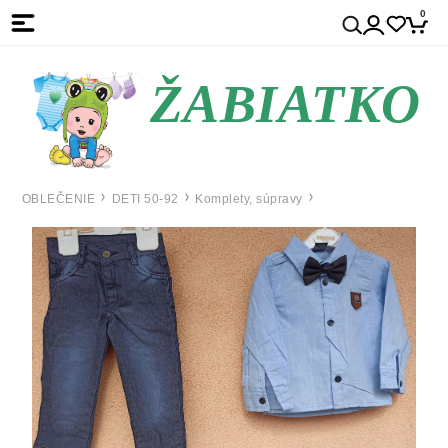
0
ŽABIATKO
OBLEČENIE
DETI 50-92
Komplety, súpravy