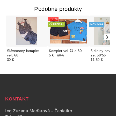
Podobné produkty
- 50%
VÝPREDAJ
NOVINKA
Slávnostný komplet
Komplet veľ.74 a 80
5 dielny novor
veľ. 68
5 €
10 €
set 50/56
30 €
11.50 €
KONTAKT
Ing.Zuzana Maďarová - Žabiatko