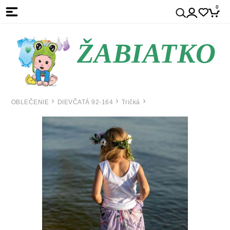
0
ŽABIATKO
OBLEČENIE
DIEVČATÁ 92-164
Tričká