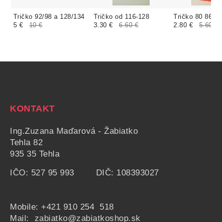
Tričko 92/98 a 128/134
Tričko od 116-128
Tričko 80 86/9
5 €
10 €
3.30 €
6.60 €
2.80 €
5.60 €
KONTAKT
Ing.Zuzana Maďarová - Žabiatko
Tehla 82
935 35 Tehla
IČO: 527 95 993 DIČ: 108393027
Mobile:
+421 910 254 518
Mail: zabiatko@zabiatkoshop.sk