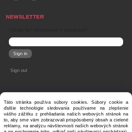
NEWSLETTER
Chcete byť informovaný o novinkách?
Sign in
Sign out
Táto stránka používa súbory cookies. Súbory cookie a
ďalšie technológie sledovania používame na zlepšenie
vášho zážitku z prehliadania našich webových stránok na
to, aby sme vám zobrazovali prispôsobený obsah a cielené
Copyright © 20xx My-Shop.com, All rights reserved
reklamy, na analýzu návštevnosti našich webových stránok
a na pochopenie toho, odkiaľ naši návštevníci prichádzajú.