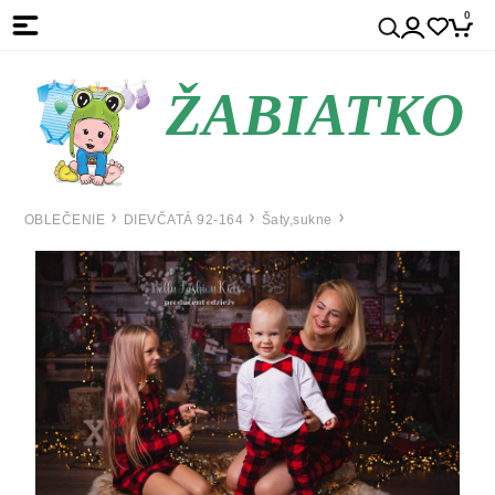
0
ŽABIATKO
OBLEČENIE
DIEVČATÁ 92-164
Šaty,sukne