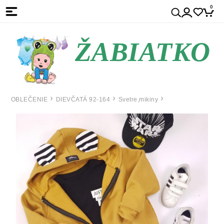
0
ŽABIATKO
OBLEČENIE
DIEVČATÁ 92-164
Svetre,mikiny