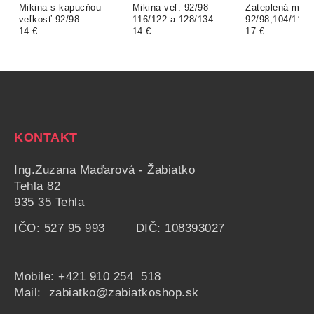
Mikina s kapucňou
Mikina veľ. 92/98
Zateplená miki
veľkosť 92/98
116/122 a 128/134
92/98,104/110 a
14 €
14 €
140/146
17 €
KONTAKT
Ing.Zuzana Maďarová - Žabiatko
Tehla 82
935 35 Tehla
IČO: 527 95 993 DIČ: 108393027
Mobile:
+421 910 254 518
Mail: zabiatko@zabiatkoshop.sk