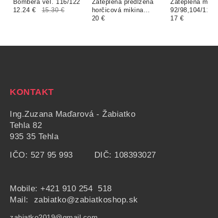
Bombera veľ. 116/122
Zateplená predĺžená
Zateplená miki
12.24 €
15.30 €
horčicová mikina
92/98,104/110 a
140/146
20 €
140/146
17 €
KONTAKT
Ing.Zuzana Maďarová - Žabiatko
Tehla 82
935 35 Tehla
IČO: 527 95 993 DIČ: 108393027
Mobile:
+421 910 254 518
Mail: zabiatko@zabiatkoshop.sk
zabiatko2019@gmail.com