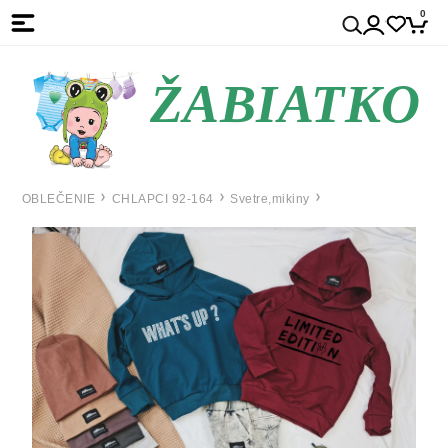
0
ŽABIATKO
OBLEČENIE
CHLAPCI 92-164
Svetre,mikiny