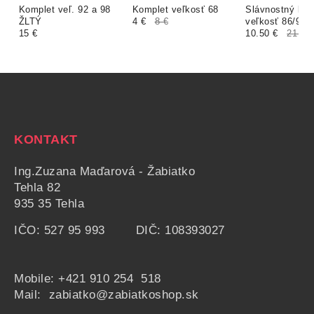
Komplet veľ. 92 a 98
Komplet veľkosť 68
Slávnostný kom
ŽLTÝ
4 €
8 €
veľkosť 86/92
15 €
10.50 €
21 €
KONTAKT
Ing.Zuzana Maďarová - Žabiatko
Tehla 82
935 35 Tehla
IČO: 527 95 993 DIČ: 108393027
Mobile:
+421 910 254 518
Mail: zabiatko@zabiatkoshop.sk