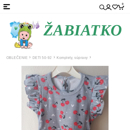
0
ŽABIATKO
OBLEČENIE
DETI 50-92
Komplety, súpravy