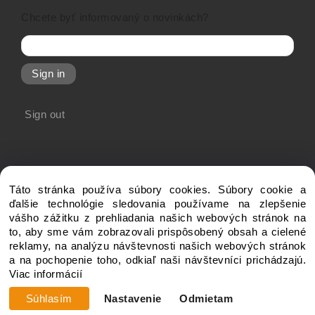
Chcete byť informovaný o novinkách?
Sign in
Sign out
Táto stránka používa súbory cookies. Súbory cookie a
ďalšie technológie sledovania používame na zlepšenie
vášho zážitku z prehliadania našich webových stránok na
to, aby sme vám zobrazovali prispôsobený obsah a cielené
Copyright © 20xx My-Shop.com, All rights reserved
reklamy, na analýzu návštevnosti našich webových stránok
a na pochopenie toho, odkiaľ naši návštevníci prichádzajú.
Viac informácií
Súhlasím
Nastavenie
Odmietam