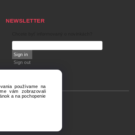
NEWSLETTER
Chcete byť informovaný o novinkách?
Sign in
Sign out
dovania používame na
sme vám zobrazovali
ránok a na pochopenie