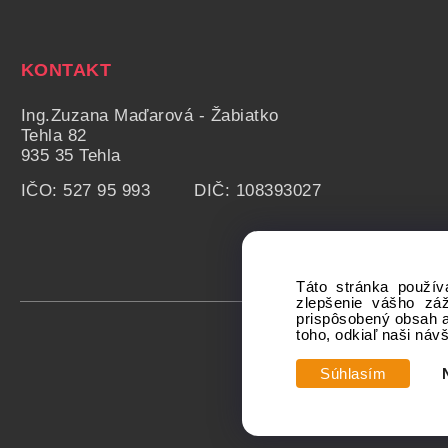
KONTAKT
Ing.Zuzana Maďarová - Žabiatko
Tehla 82
935 35 Tehla
IČO: 527 95 993 DIČ: 108393027
Táto stránka použív
zlepšenie vášho zá
prispôsobený obsah a
toho, odkiaľ naši náv
Súhlasím