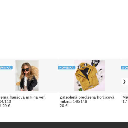
OVINKA
NOVINKA
NO
ierna flaušová mikina veľ.
Zateplená predĺžená horčicová
Mi
04/110
mikina 140/146
17
1.20 €
20 €