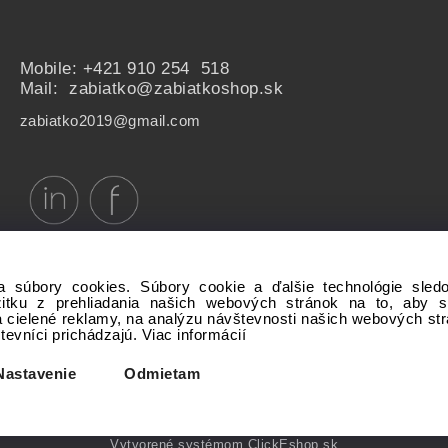
Mobile:
+421 910 254 518
Mail: zabiatko@zabiatkoshop.sk
zabiatko2019@gmail.com
a súbory cookies. Súbory cookie a ďalšie technológie sle
žitku z prehliadania našich webových stránok na to, aby 
 cielené reklamy, na analýzu návštevnosti našich webových st
števníci prichádzajú.
Viac informácií
Copyright © 20xx My-Shop.com, All rights reserved
Nastavenie
Odmietam
Vytvorené systémom ClickEshop.sk