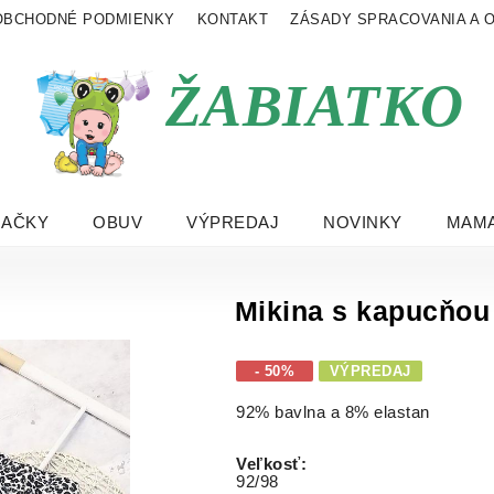
OBCHODNÉ PODMIENKY
KONTAKT
ZÁSADY SPRACOVANIA A 
ŽABIATKO
RAČKY
OBUV
VÝPREDAJ
NOVINKY
MAMA
Mikina s kapucňou 
- 50%
VÝPREDAJ
92% bavlna a 8% elastan
Veľkosť
:
92/98