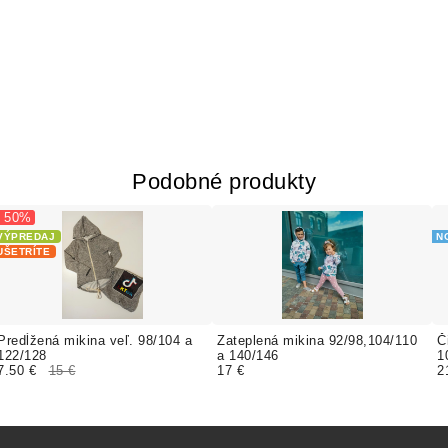
Podobné produkty
- 50%
VÝPREDAJ
N
UŠETRÍTE
Predĺžená mikina veľ. 98/104 a
Zateplená mikina 92/98,104/110
Č
122/128
a 140/146
1
7.50 €
15 €
17 €
2