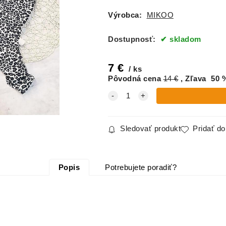
Výrobca:
MIKOO
Dostupnosť:
skladom
7
€
ks
Pôvodná cena
14
€
Zľava
50
Sledovať produkt
Pridať d
Popis
Potrebujete poradiť?