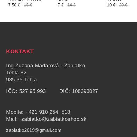
7.50 €
15 €
7 €
14 €
10 €
20 €
KONTAKT
Ing.Zuzana Maďarová - Žabiatko
Tehla 82
935 35 Tehla
IČO: 527 95 993 DIČ: 108393027
Mobile:
+421 910 254 518
Mail: zabiatko@zabiatkoshop.sk
zabiatko2019@gmail.com