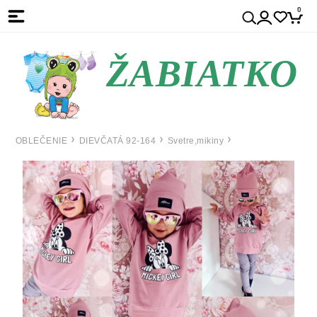
0
ŽABIATKO
OBLEČENIE
DIEVČATÁ 92-164
Svetre,mikiny