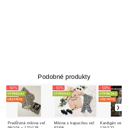
Podobné produkty
- 50%
- 50%
- 50%
VÝPREDAJ
VÝPREDAJ
VÝPREDAJ
UŠETRÍTE
UŠETRÍTE
Predĺžená mikina veľ.
Mikina s kapucňou veľ.
Kardigán veľ. 1
98/104 a 122/128
92/98
116/122